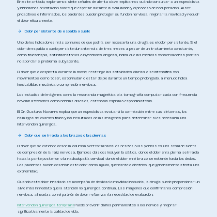
En este artículo, exploramos siete señales de alerta clave, explicamos cuándo consultar a un especialista
y brindamos orientación sobre qué esperar durante la evaluación y el proceso de recuperación. Al ser
proactivos e informados, los pacientes pueden proteger su función nerviosa, mejorar la movilidad y reducir
el dolor eficazmente.
Dolor persistente de espalda o cuello
Uno de los indicadores más comunes de que podría ser necesaria una cirugía es el dolor persistente. Si el
dolor de espalda o cuello persiste durante más de tres meses a pesar de un tratamiento constante,
como fisioterapia, antiinflamatorios o inyecciones dirigidas, indica que las medidas conservadoras podrían
no abordar el problema subyacente.
El dolor que lo despierta durante la noche, restringe las actividades diarias o se intensifica con
movimientos como toser, estornudar o estar de pie durante un tiempo prolongado, a menudo indica
inestabilidad mecánica o compresión nerviosa.
Los estudios de imágenes como la resonancia magnética o la tomografía computarizada con frecuencia
revelan afecciones como hernias discales, estenosis espinal o espondilolistesis.
El Dr. Gustavo Navarro explica que un especialista evaluará la correlación entre sus síntomas, los
hallazgos del examen físico y los resultados de las imágenes para determinar si es necesaria una
intervención quirúrgica.
Dolor que se irradia a los brazos o las piernas
El dolor que se extiende desde la columna vertebral hacia los brazos o las piernas es una señal de alerta
de compresión de la raíz nerviosa. Ejemplos clásicos incluyen la ciática, donde el dolor en la pierna se irradia
hacia la parte posterior, o la radiculopatía cervical, donde el dolor en el brazo se extiende hacia los dedos.
Los pacientes suelen describir este dolor como agudo, quemante o eléctrico, que generalmente afecta una
extremidad.
Cuando este dolor irradiado se acompaña de debilidad o movilidad reducida, la cirugía puede proporcionar un
alivio más inmediato que la atención no quirúrgica continua. Las imágenes que confirman la compresión
nerviosa, alineadas con el patrón de dolor, refuerzan la necesidad de evaluación.
Intervención quirúrgica temprana
Puede prevenir daños permanentes a los nervios y mejorar
significativamente la calidad de vida.