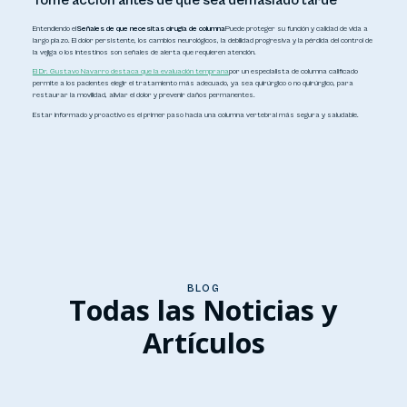
Tome acción antes de que sea demasiado tarde
Entendiendo el
Señales de que necesitas cirugía de columna
Puede proteger su función y calidad de vida a
largo plazo. El dolor persistente, los cambios neurológicos, la debilidad progresiva y la pérdida del control de
la vejiga o los intestinos son señales de alerta que requieren atención.
El Dr. Gustavo Navarro destaca que la evaluación temprana
por un especialista de columna calificado
permite a los pacientes elegir el tratamiento más adecuado, ya sea quirúrgico o no quirúrgico, para
restaurar la movilidad, aliviar el dolor y prevenir daños permanentes.
Estar informado y proactivo es el primer paso hacia una columna vertebral más segura y saludable.
BLOG
Todas las Noticias y
Artículos