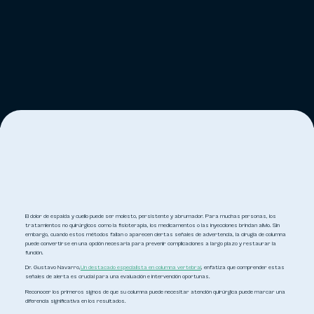
El dolor de espalda y cuello puede ser molesto, persistente y abrumador. Para muchas personas, los
tratamientos no quirúrgicos como la fisioterapia, los medicamentos o las inyecciones brindan alivio. Sin
embargo, cuando estos métodos fallan o aparecen ciertas señales de advertencia, la cirugía de columna
puede convertirse en una opción necesaria para prevenir complicaciones a largo plazo y restaurar la
función.
Dr. Gustavo Navarro,
Un destacado especialista en columna vertebral
, enfatiza que comprender estas
señales de alerta es crucial para una evaluación e intervención oportunas.
Reconocer los primeros signos de que su columna puede necesitar atención quirúrgica puede marcar una
diferencia significativa en los resultados.