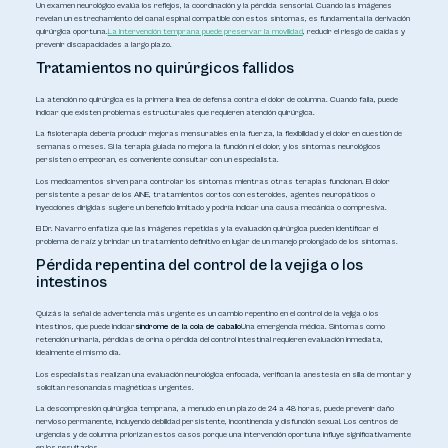
Un examen neurológico evalúa los reflejos, la coordinación y la pérdida sensorial. Cuando las imágenes
revelan un estrechamiento del canal espinal compatible con estos síntomas, es fundamental la derivación
quirúrgica oportuna.
La intervención temprana puede preservar la movilidad
, reducir el riesgo de caídas y
prevenir discapacidades a largo plazo.
Tratamientos no quirúrgicos fallidos
La atención no quirúrgica es la primera línea de defensa contra el dolor de columna. Cuando falla, puede
indicar que existen problemas estructurales que requieren atención quirúrgica.
La fisioterapia debería producir mejoras mensurables en la fuerza, la flexibilidad y el dolor en cuestión de
semanas o meses. Si la terapia guiada no mejora la función ni el dolor, y los síntomas neurológicos
persisten o empeoran, es conveniente consultar con un especialista.
Los medicamentos sirven para controlar los síntomas mientras otras terapias funcionan. El dolor
persistente a pesar de los AINE, tratamientos cortos con esteroides, agentes neuropáticos o
inyecciones dirigidas sugiere un beneficio limitado y podría indicar una causa mecánica o compresiva.
El Dr. Navarro enfatiza que las imágenes repetidas y la evaluación quirúrgica pueden identificar el
problema de raíz y brindar un tratamiento definitivo en lugar de un manejo prolongado de los síntomas.
Pérdida repentina del control de la vejiga o los
intestinos
Quizás la señal de advertencia más urgente es un cambio repentino en el control de la vejiga o los
intestinos, que puede indicar
síndrome de la cola de caballo
Una emergencia médica. Síntomas como
retención urinaria, pérdidas de orina o pérdida del control intestinal requieren evaluación inmediata,
idealmente el mismo día.
Los especialistas realizan una evaluación neurológica enfocada, verifican la anestesia en silla de montar y
solicitan resonancias magnéticas urgentes.
La descompresión quirúrgica temprana, a menudo en un plazo de 24 a 48 horas, puede prevenir daño
nervioso permanente, incluyendo debilidad persistente, incontinencia y disfunción sexual. Los centros de
urgencias y de columna priorizan estos casos porque una intervención oportuna influye significativamente
en los resultados.