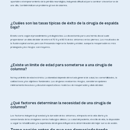
aparición o el empeoramiento de la pérdida neurológica, incluyendo dificultad para caminar o levantarse de
una silla, también indican un problema grave de columna.
¿Cuáles son las tasas típicas de éxito de la cirugía de espalda
baja?
El éxito varía según el procedimiento y el diagnóstico. La discectomía para una hernia discal suele
proporcionar un alivio del dolor de entre el 70 % y el 90 % de los síntomas en las piernas. Los resultados de
la fusión espinal varían, pero con frecuencia mejoran la función y el dolor, aunque la recuperación es más
prolongada y los riesgos son mayores.
¿Existe un límite de edad para someterse a una cirugía de
columna?
No hay un límite de edad estricto. La idoneidad depende del estado general de salud, las comorbilidades, la
calidad ósea y los objetivos funcionales. Los cirujanos evalúan los riesgos, consideran opciones
mínimamente invasivas y discuten expectativas realistas de recuperación y alivio del dolor.
¿Qué factores determinan la necesidad de una cirugía de
columna?
Los factores incluyen la gravedad y la duración de los síntomas, el impacto en la vida diaria y la
concordancia de las imágenes con los hallazgos clínicos. La salud del paciente, el estilo de vida, la disposición
a seguir la rehabilitación y la experiencia del cirujano influyen en la determinación del mejor curso de acción.