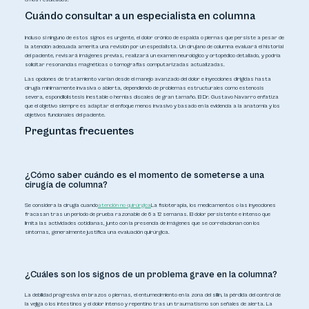
Cuándo consultar a un especialista en columna
Incluso si ninguno de estos signos es urgente, el dolor crónico de espalda o piernas que persiste a pesar de
la atención adecuada amerita una revisión por un especialista. Un cirujano de columna evaluará el historial
del paciente, revisará imágenes previas, realizará un examen neurológico y ortopédico detallado, y podría
solicitar resonancias magnéticas o tomografías computarizadas actualizadas.
Las opciones de tratamiento varían desde el manejo avanzado del dolor e inyecciones dirigidas hasta
cirugía mínimamente invasiva o abierta, dependiendo de problemas estructurales como estenosis
severa, espondilolistesis inestable o hernias discales de gran tamaño. El Dr. Gustavo Navarro enfatiza
que el objetivo siempre es adaptar el enfoque menos invasivo y basado en la evidencia a la anatomía y los
objetivos funcionales del paciente.
Preguntas frecuentes
¿Cómo saber cuándo es el momento de someterse a una
cirugía de columna?
Se considera la cirugía cuando
atención no quirúrgica
La fisioterapia, los medicamentos o las inyecciones
fracasan tras un periodo de prueba razonable de 6 a 12 semanas. El dolor persistente e intenso que
limita las actividades cotidianas, junto con la presencia de imágenes que se correlacionan con los
síntomas, generalmente justifica una evaluación quirúrgica.
¿Cuáles son los signos de un problema grave en la columna?
La debilidad progresiva en brazos o piernas, el entumecimiento en la zona del sillín, la pérdida del control de
la vejiga o los intestinos y el dolor intenso y repentino tras un traumatismo son señales de alerta. La