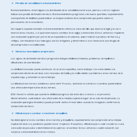
Pérdida de sensibilidad o entumecimiento
El entumecimiento, el hormigueo o la disminución de la sensibilidad en brazos, piernas u otras regiones
indican una posible disfunción nerviosa. El entumecimiento progresivo o de nueva aparición, especialmente
acompañado de debilidad, puede indicar un empeoramiento de la compresión que podría volverse
permanente sin tratamiento.
Se requiere especial atención si el entumecimiento afecta la zona del sillín, que abarca la ingle y la cara
interna de los muslos, o si aparecen nuevos cambios en la vejiga o el intestino. Estos síntomas requieren
una evaluación urgente por parte de un especialista en columna, quien realizará pruebas de fuerza y ​​
reflejos, correlacionará los hallazgos con las imágenes y determinará si es necesaria una cirugía de
descompresión o estabilización.
Síntomas neurológicos progresivos
Los signos de disfunción nerviosa progresiva incluyen debilidad creciente, problemas de equilibrio o
dificultades de coordinación.
La debilidad muscular puede comenzar en un área específica, como el bíceps o la mano debido a la
compresión del nervio cervical, o los músculos del tobillo y la rodilla debido a problemas en los nervios de la
espalda baja, y extenderse con el tiempo.
La dificultad con tareas cotidianas como abrir frascos, abotonarse camisas o caminar puede indicar
una afectación importante de los nervios.
El Dr. Navarro señala que cuando la debilidad progresa durante días o meses o se presenta
bilateralmente, suele indicar una afectación de la médula espinal en lugar de un solo nervio pinzado. La
evaluación quirúrgica inmediata puede prevenir daños irreversibles cuando las imágenes confirman la
compresión nerviosa.
Dificultad para caminar o mantener el equilibrio
No deben ignorarse los cambios en la marcha y el equilibrio, especialmente con compresión de la médula
espinal cervical. Los pacientes pueden notar tropiezos frecuentes, dificultad para subir escaleras o una
sensación de pesadez o electricidad en las piernas al caminar. Estos síntomas suelen coexistir con
torpeza o entumecimiento en las manos.