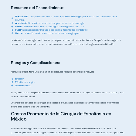
Resumen del Procedimiento:
Preparación:
Los pacientes se someten a pruebas de imagen para evaluar la curvatura de la
columna.
Anestesia:
Se administra anestesia general antes de la cirugía.
Incisión:
Se realiza una incisión quirúrgica a lo largo de la columna.
Fusión:
Se pueden usar injertos óseos para fusionar las vértebras.
Cierre:
La incisión se cierra con puntos de sutura o grapas.
La duración de la cirugía puede variar, pero generalmente dura varias horas. Después de la cirugía, los
pacientes suelen experimentar un período de recuperación en el hospital, seguido de rehabilitación.
Riesgos y Complicaciones:
Aunque la cirugía tiene una alta tasa de éxito, los riesgos potenciales incluyen:
Infección
Pérdida de sangre
Daño nervioso.
En algunos casos, se puede considerar una técnica no fusionante, aunque se necesitan más datos para
evaluar su efectividad.
Entender los detalles de la cirugía de escoliosis ayuda a los pacientes a tomar decisiones informadas
sobre sus opciones de tratamiento.
Costos Promedio de la Cirugía de Escoliosis en
México
El costo de la cirugía de escoliosis en México es generalmente más bajo que en Estados Unidos. Los
pacientes pueden esperar pagar alrededor de $10,000 por procedimientos básicos. Los costos promedio