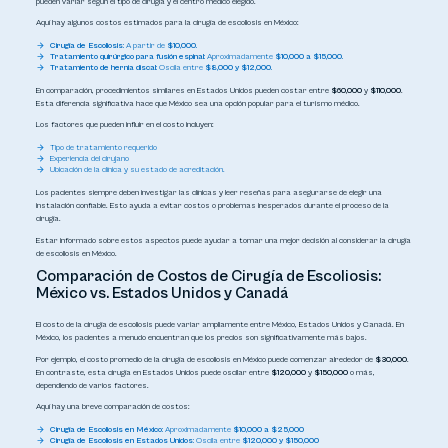
pueden variar según el tipo de cirugía y el centro médico elegido.
Aquí hay algunos costos estimados para la cirugía de escoliosis en México:
Cirugía de Escoliosis:
A partir de
$10,000.
Tratamiento quirúrgico para fusión espinal:
Aproximadamente
$10,000 a $15,000.
Tratamiento de hernia discal:
Oscila entre
$8,000 y $12,000.
En comparación, procedimientos similares en Estados Unidos pueden costar entre
$60,000
y
$110,000
.
Esta diferencia significativa hace que México sea una opción popular para el turismo médico.
Los factores que pueden influir en el costo incluyen:
Tipo de tratamiento requerido
Experiencia del cirujano
Ubicación de la clínica y su estado de acreditación.
Los pacientes siempre deben investigar las clínicas y leer reseñas para asegurarse de elegir una
instalación confiable. Esto ayuda a evitar costos o problemas inesperados durante el proceso de la
cirugía.
Estar informado sobre estos aspectos puede ayudar a tomar una mejor decisión al considerar la cirugía
de escoliosis en México.
Comparación de Costos de Cirugía de Escoliosis:
México vs. Estados Unidos y Canadá
El costo de la cirugía de escoliosis puede variar ampliamente entre México, Estados Unidos y Canadá. En
México, los pacientes a menudo encuentran que los precios son significativamente más bajos.
Por ejemplo, el costo promedio de la cirugía de escoliosis en México puede comenzar alrededor de
$30,000
.
En contraste, esta cirugía en Estados Unidos puede oscilar entre
$120,000
y
$150,000
o más,
dependiendo de varios factores.
Aquí hay una breve comparación de costos:
Cirugía de Escoliosis en México:
Aproximadamente
$10,000 a $25,000
Cirugía de Escoliosis en Estados Unidos:
Oscila entre
$120,000 y $150,000