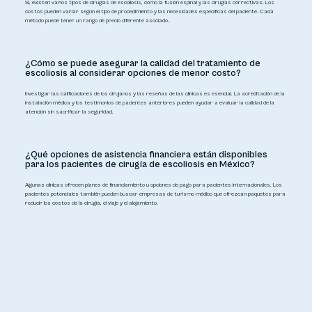
Sí, existen varios tipos de cirugías de escoliosis, como la fusión espinal y las cirugías correctivas. Los
costos pueden variar según el tipo de procedimiento y las necesidades específicas del paciente. Cada
método puede tener un rango de precio diferente asociado.
¿Cómo se puede asegurar la calidad del tratamiento de
escoliosis al considerar opciones de menor costo?
Investigar las calificaciones de los cirujanos y las reseñas de las clínicas es esencial. La acreditación de la
instalación médica y los testimonios de pacientes anteriores pueden ayudar a evaluar la calidad de la
atención sin sacrificar la seguridad.
¿Qué opciones de asistencia financiera están disponibles
para los pacientes de cirugía de escoliosis en México?
Algunas clínicas ofrecen planes de financiamiento u opciones de pago para pacientes internacionales. Los
pacientes potenciales también pueden buscar empresas de turismo médico que ofrezcan paquetes para
reducir los costos de la cirugía, el viaje y el alojamiento.