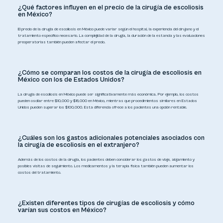
¿Qué factores influyen en el precio de la cirugía de escoliosis
en México?
El precio de la cirugía de escoliosis en México puede variar según el hospital, la experiencia del cirujano y el
tratamiento específico necesario. La complejidad de la cirugía, la duración de la estancia y las evaluaciones
preoperatorias también pueden afectar el precio.
¿Cómo se comparan los costos de la cirugía de escoliosis en
México con los de Estados Unidos?
La cirugía de escoliosis en México puede ser significativamente más económica. Por ejemplo, los costos
pueden oscilar entre $10,000 y $16,000 en México, mientras que procedimientos similares en Estados
Unidos pueden superar los $100,000. Esta diferencia ofrece a los pacientes una opción rentable.
¿Cuáles son los gastos adicionales potenciales asociados con
la cirugía de escoliosis en el extranjero?
Además de los costos de la cirugía, los pacientes deben considerar los gastos de viaje, alojamiento y
posibles visitas de seguimiento. Los medicamentos y la terapia física también pueden aumentar los
costos del tratamiento.
¿Existen diferentes tipos de cirugías de escoliosis y cómo
varían sus costos en México?