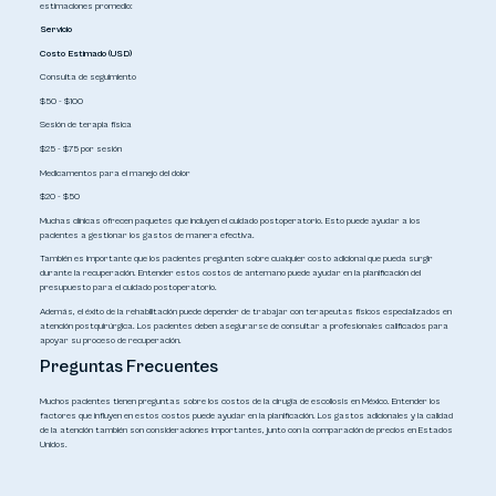
estimaciones promedio:
Servicio
Costo Estimado (USD)
Consulta de seguimiento
$50 - $100
Sesión de terapia física
$25 - $75 por sesión
Medicamentos para el manejo del dolor
$20 - $50
Muchas clínicas ofrecen paquetes que incluyen el cuidado postoperatorio. Esto puede ayudar a los
pacientes a gestionar los gastos de manera efectiva.
También es importante que los pacientes pregunten sobre cualquier costo adicional que pueda surgir
durante la recuperación. Entender estos costos de antemano puede ayudar en la planificación del
presupuesto para el cuidado postoperatorio.
Además, el éxito de la rehabilitación puede depender de trabajar con terapeutas físicos especializados en
atención postquirúrgica. Los pacientes deben asegurarse de consultar a profesionales calificados para
apoyar su proceso de recuperación.
Preguntas Frecuentes
Muchos pacientes tienen preguntas sobre los costos de la cirugía de escoliosis en México. Entender los
factores que influyen en estos costos puede ayudar en la planificación. Los gastos adicionales y la calidad
de la atención también son consideraciones importantes, junto con la comparación de precios en Estados
Unidos.