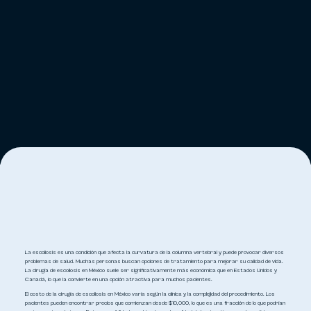
La escoliosis es una condición que afecta la curvatura de la columna vertebral y puede provocar diversos
problemas de salud. Muchas personas buscan opciones de tratamiento para mejorar su calidad de vida.
La cirugía de escoliosis en México suele ser significativamente más económica que en Estados Unidos y
Canadá, lo que la convierte en una opción atractiva para muchos pacientes.
El costo de la cirugía de escoliosis en México varía según la clínica y la complejidad del procedimiento. Los
pacientes pueden encontrar precios que comienzan desde $10,000, lo que es una fracción de lo que podrían