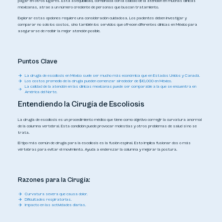
pagar en otros lugares. Esta asequibilidad, combinada con la calidad de la atención en muchas clínicas
mexicanas, atrae a un número creciente de personas que buscan tratamiento.
Explorar estas opciones requiere una consideración cuidadosa. Los pacientes deben investigar y
comparar no solo los costos, sino también los servicios que ofrecen diferentes clínicas en México para
asegurarse de recibir la mejor atención posible.
Puntos Clave
La cirugía de escoliosis en México suele ser mucho más económica que en Estados Unidos y Canadá.
Los costos promedio de la cirugía pueden comenzar alrededor de $10,000 en México.
La calidad de la atención en las clínicas mexicanas puede ser comparable a la que se encuentra en
América del Norte.
Entendiendo la Cirugía de Escoliosis
La cirugía de escoliosis es un procedimiento médico que tiene como objetivo corregir la curvatura anormal
de la columna vertebral. Esta condición puede provocar molestias y otros problemas de salud si no se
trata.
El tipo más común de cirugía para la escoliosis es la fusión espinal. Esto implica fusionar dos o más
vértebras para evitar el movimiento. Ayuda a enderezar la columna y mejorar la postura.
Razones para la Cirugía:
Curvatura severa que causa dolor.
Dificultades respiratorias.
Impacto en las actividades diarias.