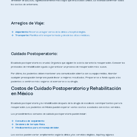
alrededor de $10,000, significativamente más bajos que en Estados Unidos. Es esencial confirmar todos
los costos de antemano.
Arreglos de Viaje:
Alojamiento:
Reserva un lugar cerca de la clínica u hospital elegido.
Transporte:
Planifica el transporte hacia y desde las citas médicas.
Cuidado Postoperatorio:
El cuidado postoperatorio es crucial. Organiza que alguien te asista durante la recuperación. Conocer los
protocolos de rehabilitación ayuda a garantizar un proceso de recuperación más suave.
Por último, los pacientes deben mantener una comunicación abierta con su equipo médico. Abordar
cualquier preocupación temprano puede llevar a mejores resultados. Prepararse a fondo ayuda a los
pacientes a sentirse más seguros al acercarse a su cirugía.
Costos de Cuidado Postoperatorio y Rehabilitación
en México
El cuidado postoperatorio y la rehabilitación después de la cirugía de escoliosis son importantes para la
recuperación. Los pacientes en México pueden esperar varios costos asociados con estos servicios.
Los procedimientos comunes de cuidado postoperatorio pueden incluir:
Consultas de seguimiento
Sesiones de terapia física
Medicamentos para el manejo del dolor.
Los costos pueden variar ampliamente según la clínica y los servicios elegidos. Aquí hay algunas