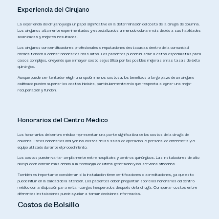
Experiencia del Cirujano
La experiencia del cirujano juega un papel significativo en la determinación del costo de la cirugía de columna.
Los cirujanos altamente experimentados y especializados a menudo cobran más debido a sus habilidades
avanzadas y mejores resultados.
Los cirujanos con certificaciones profesionales o reputaciones destacadas dentro de la comunidad
médica tienden a cobrar honorarios más altos. Los pacientes pueden buscar a estos especialistas para
casos complejos, creyendo que el mayor costo se justifica por las posibles mejoras en las tasas de éxito
quirúrgico.
Aunque puede ser tentador elegir una opción menos costosa, los beneficios a largo plazo de un cirujano
calificado pueden superar los costos iniciales, particularmente en lo que respecta a lograr una mejor
recuperación y función.
Honorarios del Centro Médico
Los honorarios del centro médico representan una parte significativa de los costos de la cirugía de
columna. Estos honorarios incluyen los costos de las salas de operación, el personal de enfermería y el
equipo utilizado durante el procedimiento.
Los costos pueden variar ampliamente entre hospitales y centros quirúrgicos. Las instalaciones de alto
nivel pueden cobrar más debido a la tecnología de última generación y los servicios ofrecidos.
También es importante considerar si la instalación tiene certificaciones o acreditaciones, ya que esto
puede influir en la calidad de la atención. Los pacientes deben preguntar sobre los honorarios del centro
médico con anticipación para evitar cargos inesperados después de la cirugía. Comparar costos entre
diferentes instalaciones puede ayudar a tomar decisiones informadas.
Costos de Bolsillo