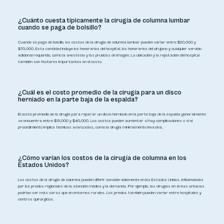
¿Cuánto cuesta típicamente la cirugía de columna lumbar
cuando se paga de bolsillo?
Cuando se paga de bolsillo, los costos de la cirugía de columna lumbar pueden variar entre $20,000 y
$70,000. Esta cantidad incluye los honorarios del hospital, los honorarios del cirujano y cualquier servicio
adicional requerido, como la anestesia y las pruebas de imagen. La ubicación y la reputación del hospital
también son factores importantes en el costo.
¿Cuál es el costo promedio de la cirugía para un disco
herniado en la parte baja de la espalda?
El costo promedio de la cirugía para reparar un disco herniado en la parte baja de la espalda generalmente
se encuentra entre $15,000 y $40,000. Los costos pueden aumentar si hay complicaciones o si el
procedimiento implica técnicas avanzadas, como la cirugía mínimamente invasiva.
¿Cómo varían los costos de la cirugía de columna en los
Estados Unidos?
Los costos de la cirugía de columna pueden diferir considerablemente en los Estados Unidos, influenciados
por los precios regionales de la atención médica y la demanda. Por ejemplo, las cirugías en áreas urbanas
podrían ser más caras que en entornos rurales. Los precios también pueden variar entre hospitales y
centros quirúrgicos.