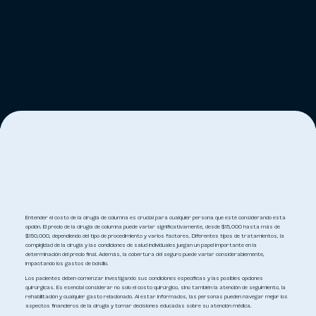
Entender el costo de la cirugía de columna es crucial para cualquier persona que esté considerando esta
opción. El precio de la cirugía de columna puede variar significativamente, desde $15,000 hasta más de
$150,000, dependiendo del tipo de procedimiento y varios factores. Diferentes tipos de tratamientos, la
complejidad de la cirugía y las condiciones de salud individuales juegan un papel importante en la
determinación del precio final. Además, la cobertura del seguro puede variar considerablemente,
impactando los gastos de bolsillo.
Los pacientes deben comenzar investigando sus condiciones específicas y las posibles opciones
quirúrgicas. Es esencial considerar no solo el costo quirúrgico, sino también la atención de seguimiento, la
rehabilitación y cualquier gasto relacionado. Al estar informados, las personas pueden navegar mejor los
aspectos financieros de la cirugía y tomar decisiones educadas sobre su atención médica.