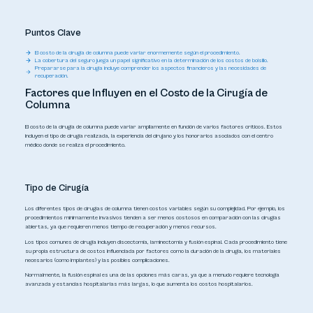
Puntos Clave
El costo de la cirugía de columna puede variar enormemente según el procedimiento.
La cobertura del seguro juega un papel significativo en la determinación de los costos de bolsillo.
Prepararse para la cirugía incluye comprender los aspectos financieros y las necesidades de
recuperación.
Factores que Influyen en el Costo de la Cirugía de
Columna
El costo de la cirugía de columna puede variar ampliamente en función de varios factores críticos. Estos
incluyen el tipo de cirugía realizada, la experiencia del cirujano y los honorarios asociados con el centro
médico donde se realiza el procedimiento.
Tipo de Cirugía
Los diferentes tipos de cirugías de columna tienen costos variables según su complejidad. Por ejemplo, los
procedimientos mínimamente invasivos tienden a ser menos costosos en comparación con las cirugías
abiertas, ya que requieren menos tiempo de recuperación y menos recursos.
Los tipos comunes de cirugía incluyen discectomía, laminectomía y fusión espinal. Cada procedimiento tiene
su propia estructura de costos influenciada por factores como la duración de la cirugía, los materiales
necesarios (como implantes) y las posibles complicaciones.
Normalmente, la fusión espinal es una de las opciones más caras, ya que a menudo requiere tecnología
avanzada y estancias hospitalarias más largas, lo que aumenta los costos hospitalarios.