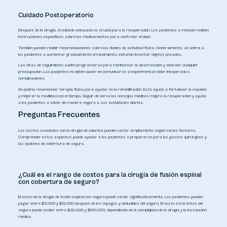
Cuidado Postoperatorio
Después de la cirugía, el cuidado adecuado es crucial para la recuperación. Los pacientes a menudo reciben
instrucciones específicas sobre los medicamentos para controlar el dolor.
También pueden recibir recomendaciones sobre los niveles de actividad física. Generalmente, se anima a
los pacientes a aumentar gradualmente el movimiento, evitando levantar objetos pesados.
Las citas de seguimiento suelen programarse para monitorear la cicatrización y abordar cualquier
preocupación. Los pacientes no deben dudar en comunicarse si experimentan dolor inesperado o
complicaciones.
Se podría recomendar terapia física para ayudar en la rehabilitación. Esto ayuda a fortalecer la espalda
y mejorar la movilidad con el tiempo. Seguir de cerca los consejos médicos mejora la recuperación y ayuda
a los pacientes a volver de manera segura a sus actividades diarias.
Preguntas Frecuentes
Los costos asociados con la cirugía de columna pueden variar ampliamente según varios factores.
Comprender estos aspectos puede ayudar a los pacientes a prepararse para los gastos quirúrgicos y
las opciones de cobertura de seguro.
¿Cuál es el rango de costos para la cirugía de fusión espinal
con cobertura de seguro?
El costo de la cirugía de fusión espinal con seguro puede variar significativamente. Los pacientes pueden
pagar entre $5,000 y $15,000 después de los copagos y deducibles del seguro. El costo total antes del
seguro puede oscilar entre $30,000 y $100,000, dependiendo de la complejidad de la cirugía y la instalación
médica.