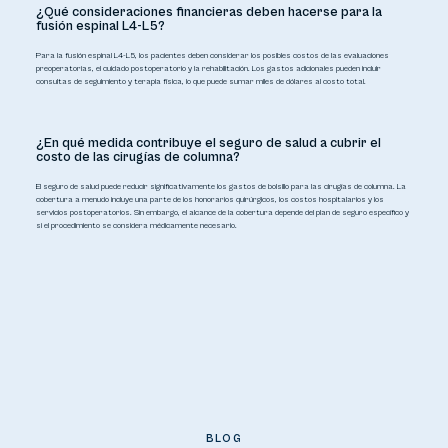
¿Qué consideraciones financieras deben hacerse para la
fusión espinal L4-L5?
Para la fusión espinal L4-L5, los pacientes deben considerar los posibles costos de las evaluaciones
preoperatorias, el cuidado postoperatorio y la rehabilitación. Los gastos adicionales pueden incluir
consultas de seguimiento y terapia física, lo que puede sumar miles de dólares al costo total.
¿En qué medida contribuye el seguro de salud a cubrir el
costo de las cirugías de columna?
El seguro de salud puede reducir significativamente los gastos de bolsillo para las cirugías de columna. La
cobertura a menudo incluye una parte de los honorarios quirúrgicos, los costos hospitalarios y los
servicios postoperatorios. Sin embargo, el alcance de la cobertura depende del plan de seguro específico y
si el procedimiento se considera médicamente necesario.
BLOG