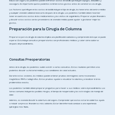
Incluso con seguro, los pacientes pueden enfrentar costos de bolsillo que incluyen copagos, deducibles y
coaseguro. Es importante que los pacientes estimen estos gastos antes de someterse a la cirugía.
Los factores que influyen en los costos de bolsillo incluyen el tipo de cirugía, los honorarios del centro médico
y cualquier atención adicional necesaria después de la cirugía. Los pacientes también deben recordar
tener en cuenta los costos de los medicamentos y las visitas de seguimiento. Preparar un plan financiero
y discutir estos costos con los proveedores de atención médica puede ayudar a gestionar mejor los
gastos.
Preparación para la Cirugía de Columna
Prepararse para la cirugía de columna implica una planificación cuidadosa y comprensión de lo que se puede
esperar. Esto incluye consultas preoperatorias con profesionales médicos y saber cómo cuidarse
después del procedimiento.
Consultas Preoperatorias
Antes de la cirugía, los pacientes suelen asistir a varias consultas. Estas reuniones permiten a los
pacientes discutir su historial médico y sus condiciones de salud actuales.
Durante estas sesiones, los médicos pueden ordenar pruebas de imágenes como resonancias
magnéticas (RM) o radiografías. Estas pruebas ayudan a visualizar la columna y a localizar el área
problemática exacta.
Los pacientes también deben preparar preguntas para hacer a sus médicos sobre el procedimiento. Los
temas comunes incluyen los posibles riesgos, el tiempo de recuperación y las estrategias de manejo del
dolor.
Además, es esencial discutir la cobertura del seguro. Comprender qué costos estarán cubiertos ayuda
a reducir sorpresas financieras más adelante. Estar bien informado conduce a una experiencia
quirúrgica más fluida.