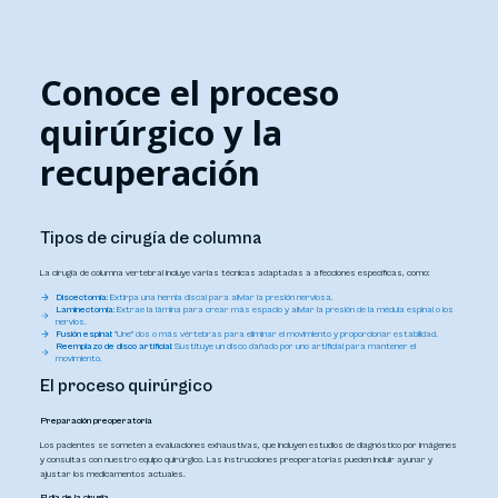
Conoce el proceso
quirúrgico y la
recuperación
Tipos de cirugía de columna
La cirugía de columna vertebral incluye varias técnicas adaptadas a afecciones específicas, como:
Discectomía:
Extirpa una hernia discal para aliviar la presión nerviosa.
Laminectomía:
Extrae la lámina para crear más espacio y aliviar la presión de la médula espinal o los
nervios.
Fusión espinal:
"Une" dos o más vértebras para eliminar el movimiento y proporcionar estabilidad.
Reemplazo de disco artificial:
Sustituye un disco dañado por uno artificial para mantener el
movimiento.
El proceso quirúrgico
Preparación preoperatoria
Los pacientes se someten a evaluaciones exhaustivas, que incluyen estudios de diagnóstico por imágenes
y consultas con nuestro equipo quirúrgico. Las instrucciones preoperatorias pueden incluir ayunar y
ajustar los medicamentos actuales.
El día de la cirugía