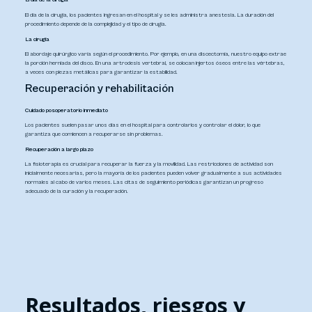
El día de la cirugía, los pacientes ingresan en el hospital y se les administra anestesia. La duración del
procedimiento depende de la complejidad y el tipo de cirugía.
La cirugía
El abordaje quirúrgico varía según el procedimiento. Por ejemplo, en una discectomía, nuestro equipo extrae
la porción herniada del disco. En una artrodesis vertebral, se colocan injertos óseos entre las vértebras,
a veces con piezas metálicas para garantizar la estabilidad.
Recuperación y rehabilitación
Cuidado posoperatorio inmediato
Los pacientes suelen pasar unos días en el hospital para controlarlos y controlar el dolor, lo que
garantiza que comiencen a recuperarse sin problemas.
Recuperación a largo plazo
La fisioterapia es crucial para recuperar la fuerza y la movilidad. Las restricciones de actividad son
inicialmente necesarias, pero la mayoría de los pacientes pueden volver gradualmente a sus actividades
normales al cabo de varios meses. Las citas de seguimiento periódicas garantizan un progreso
adecuado de la curación y la recuperación.
Resultados, riesgos y