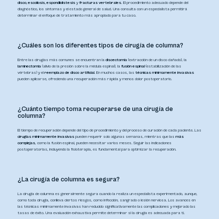
disco, escoliosis, espondilolistesis
y
fracturas vertebrales
. El procedimiento adecuado depende del
diagnóstico, los síntomas y el estado general de salud. Una consulta con un especialista permitirá
determinar el enfoque de tratamiento más apropiado para tu caso.
¿Cuáles son los diferentes tipos de cirugía de columna?
Entre las cirugías más comunes se encuentran la
discectomía
(extracción de un disco dañado), la
laminectomía
(alivio de la presión sobre la médula espinal), la
fusión espinal
(estabilización de las
vértebras) y el
reemplazo de disco artificial
. En muchos casos, las
técnicas mínimamente invasivas
pueden aplicarse, ofreciendo una recuperación más rápida y menos dolor postoperatorio.
¿Cuánto tiempo toma recuperarse de una cirugía de
columna?
El tiempo de recuperación depende del tipo de procedimiento y del proceso de curación de cada paciente. Las
cirugías mínimamente invasivas
pueden requerir solo algunas semanas, mientras que las
más
complejas
, como la fusión espinal, pueden necesitar varios meses. Seguir las indicaciones
postoperatorias, incluyendo la fisioterapia, es fundamental para optimizar la recuperación.
¿La cirugía de columna es segura?
La cirugía de columna es generalmente segura cuando la realiza un especialista experimentado, aunque,
como toda cirugía, conlleva ciertos riesgos, como infección, sangrado o lesión nerviosa. Los avances en
las técnicas mínimamente invasivas han reducido significativamente las complicaciones y mejorado las
tasas de éxito. Una evaluación exhaustiva permite determinar si la cirugía es adecuada para ti.