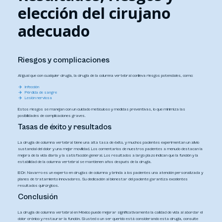
elección del cirujano
adecuado
Riesgos y complicaciones
Al igual que con cualquier cirugía, la cirugía de la columna vertebral conlleva riesgos potenciales, como:
Infección
Pérdida de sangre
Lesión nerviosa
Estos riesgos se manejan con un cuidado meticuloso y medidas preventivas, lo que minimiza las
posibilidades de complicaciones graves.
Tasas de éxito y resultados
La cirugía de columna vertebral tiene una alta tasa de éxito, y muchos pacientes experimentan un alivio
sustancial del dolor y una mejor movilidad. Los comentarios de nuestros pacientes a menudo destacan la
mejora de la vida diaria y la satisfacción general. Los resultados a largo plazo indican que la función y la
estabilidad de la columna vertebral se mantienen años después de la cirugía.
El Dr. Navarro es un experto en cirugías de columna y brinda a los pacientes una atención personalizada y
planes de tratamiento innovadores. Su dedicación al bienestar del paciente garantiza excelentes
resultados quirúrgicos.
Conclusión
La cirugía de columna vertebral en México puede mejorar significativamente la calidad de vida al abordar el
dolor crónico y restaurar la función. Si usted o un ser querido está considerando esta cirugía, consulte