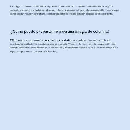
La cirugía de columna puede reducir significativamente el dolor, aunque los resultados varían según la
condición tratada y los factores individuales. Muchos pacientes logran un alivio considerable, mientras que
otros pueden requerir estrategias complementarias de manejo del dolor después del procedimiento.
¿Cómo puedo prepararme para una cirugía de columna?
El Dr. Navarro puede recomendar
pruebas preoperatorias
, suspender ciertos medicamentos y
mantener un estilo de vida saludable antes de la cirugía. Preparar tu hogar para la recuperación —por
ejemplo, tener un espacio cómodo para descansar y apoyo con las tareas diarias— también ayuda a que
el proceso postoperatorio sea más llevadero.