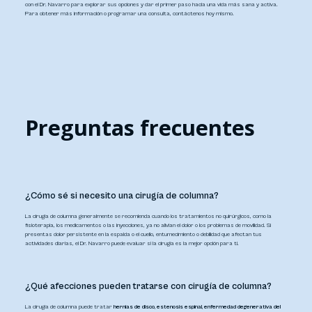
con el Dr. Navarro para explorar sus opciones y dar el primer paso hacia una vida más sana y activa.
Para obtener más información o programar una consulta, contáctenos hoy mismo.
Preguntas frecuentes
¿Cómo sé si necesito una cirugía de columna?
La cirugía de columna generalmente se recomienda cuando los tratamientos no quirúrgicos, como la
fisioterapia, los medicamentos o las inyecciones, ya no alivian el dolor o los problemas de movilidad. Si
presentas dolor persistente en la espalda o el cuello, entumecimiento o debilidad que afectan tus
actividades diarias, el Dr. Navarro puede evaluar si la cirugía es la mejor opción para ti.
¿Qué afecciones pueden tratarse con cirugía de columna?
La cirugía de columna puede tratar
hernias de disco, estenosis espinal, enfermedad degenerativa del