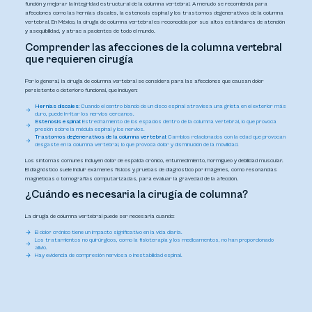
función y mejorar la integridad estructural de la columna vertebral. A menudo se recomienda para
afecciones como las hernias discales, la estenosis espinal y los trastornos degenerativos de la columna
vertebral. En México, la cirugía de columna vertebral es reconocida por sus altos estándares de atención
y asequibilidad, y atrae a pacientes de todo el mundo.
Comprender las afecciones de la columna vertebral
que requieren cirugía
Por lo general, la cirugía de columna vertebral se considera para las afecciones que causan dolor
persistente o deterioro funcional, que incluyen:
Hernias discales:
Cuando el centro blando de un disco espinal atraviesa una grieta en el exterior más
duro, puede irritar los nervios cercanos.
Estenosis espinal:
Estrechamiento de los espacios dentro de la columna vertebral, lo que provoca
presión sobre la médula espinal y los nervios.
Trastornos degenerativos de la columna vertebral:
Cambios relacionados con la edad que provocan
desgaste en la columna vertebral, lo que provoca dolor y disminución de la movilidad.
Los síntomas comunes incluyen dolor de espalda crónico, entumecimiento, hormigueo y debilidad muscular.
El diagnóstico suele incluir exámenes físicos y pruebas de diagnóstico por imágenes, como resonancias
magnéticas o tomografías computarizadas, para evaluar la gravedad de la afección.
¿Cuándo es necesaria la cirugía de columna?
La cirugía de columna vertebral puede ser necesaria cuando:
El dolor crónico tiene un impacto significativo en la vida diaria.
Los tratamientos no quirúrgicos, como la fisioterapia y los medicamentos, no han proporcionado
alivio.
Hay evidencia de compresión nerviosa o inestabilidad espinal.