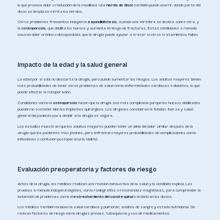
lo que provoca dolor o reducción de la movilidad. Una
hernia de disco
también puede ocurrir, donde parte del
disco se desplaza e irrita los nervios.
Otros problemas frecuentes incluyen la
espondilolistesis
, cuando una vértebra se desliza sobre otra, y
la
osteoporosis
, que debilita los huesos y aumenta el riesgo de fracturas. Estas condiciones a menudo
causan dolor crónico o discapacidad, que la cirugía puede ayudar a tratar si otros tratamientos fallan.
Impacto de la edad y la salud general
La edad por sí sola no descarta la cirugía, pero puede aumentar los riesgos. Los adultos mayores tienen
más probabilidades de tener otros problemas de salud como enfermedades cardíacas o diabetes, lo que
puede afectar la recuperación.
Condiciones como la
osteoporosis
hacen que la cirugía sea más complicada porque los huesos debilitados
pueden no sostener bien los implantes quirúrgicos. Los cirujanos consideran la función, fuerza y salud
general del paciente para decidir si la cirugía es segura.
Los estudios muestran que los adultos mayores pueden tener un alivio del dolor similar después de la
cirugía que los pacientes más jóvenes, pero enfrentan mayores probabilidades de complicaciones como
infecciones o confusión postoperatoria (delirio).
Evaluación preoperatoria y factores de riesgo
Antes de la cirugía, los médicos realizan una revisión exhaustiva de la salud y la condición espinal. Las
pruebas a menudo incluyen imágenes, como radiografías o resonancias magnéticas, para comprender la
extensión de problemas como el
estrechamiento del canal espinal
o el daño en los discos.
Los médicos también evalúan la salud cardíaca y pulmonar, análisis de sangre y estado nutricional. Se
revisan factores de riesgo como cirugías previas, tabaquismo y uso de medicamentos.