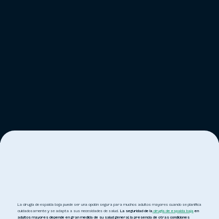
La cirugía de espalda baja puede ser una opción segura para muchos adultos mayores cuando se planifica
cuidadosamente y se adapta a sus necesidades de salud.
La seguridad de la
cirugía de espalda baja
en
adultos mayores depende en gran medida de su salud general, la presencia de otras condiciones