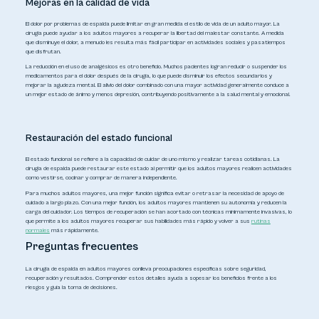
Mejoras en la calidad de vida
El dolor por problemas de espalda puede limitar en gran medida el estilo de vida de un adulto mayor. La
cirugía puede ayudar a los adultos mayores a recuperar la libertad del malestar constante. A medida
que disminuye el dolor, a menudo les resulta más fácil participar en actividades sociales y pasatiempos
que disfrutan.
La reducción en el uso de analgésicos es otro beneficio. Muchos pacientes logran reducir o suspender los
medicamentos para el dolor después de la cirugía, lo que puede disminuir los efectos secundarios y
mejorar la agudeza mental. El alivio del dolor combinado con una mayor actividad generalmente conduce a
un mejor estado de ánimo y menos depresión, contribuyendo positivamente a la salud mental y emocional.
Restauración del estado funcional
El estado funcional se refiere a la capacidad de cuidar de uno mismo y realizar tareas cotidianas. La
cirugía de espalda puede restaurar este estado al permitir que los adultos mayores realicen actividades
como vestirse, cocinar y comprar de manera independiente.
Para muchos adultos mayores, una mejor función significa evitar o retrasar la necesidad de apoyo de
cuidado a largo plazo. Con una mejor función, los adultos mayores mantienen su autonomía y reducen la
carga del cuidador. Los tiempos de recuperación se han acortado con técnicas mínimamente invasivas, lo
que permite a los adultos mayores recuperar sus habilidades más rápido y volver a sus
rutinas
normales
más rápidamente.
Preguntas frecuentes
La cirugía de espalda en adultos mayores conlleva preocupaciones específicas sobre seguridad,
recuperación y resultados. Comprender estos detalles ayuda a sopesar los beneficios frente a los
riesgos y guía la toma de decisiones.