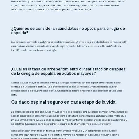
El dolor intenso y persistente que no se alivia con otros tratamientos o signos de daño nervioso pueden
sugerir que se necesita cirugía. La pérdida del control de la vejiga o los intestinos o el aumento de la
debilidad en las piernas son razones urgentes para considerar la cirugía.
¿Quiénes se consideran candidatos no aptos para cirugía de
espalda?
Los pacientes con mala salud general, condiciones médicas graves o bajas probabilidades de recuperación
a menudo no son buenos candidatos. Aquellos que no pueden tolerar la anestesia o tienen infecciones
también pueden ser excluidos de la cirugía.
¿Cuál es la tasa de arrepentimiento o insatisfacción después
de la cirugía de espalda en adultos mayores?
Algunos adultos mayores pueden sentir que la cirugía no cumplió con sus expectativas debido al dolor
continuo o a una mejora limitada. Las probabilidades de insatisfacción aumentan cuando ocurren
complicaciones o la recuperación es lenta. Sin embargo, muchos reportan alivio cuando la cirugía tiene
éxito.
Cuidado espinal seguro en cada etapa de la vida
La cirugía de espalda baja en adultos mayores no solo es posible, sino que puede cambiar la vida cuando se
aborda con precisión, el momento adecuado y una estrategia personalizada. En Spine Center Vallarta, el
Dr. Gustavo Navarro evalúa a cada paciente de manera integral, considerando la edad, la salud general y
los objetivos funcionales para determinar el camino de tratamiento más seguro y efectivo.
Con capacitación avanzada en técnicas mínimamente invasivas y un compromiso con el cuidado
compasivo, el Dr. Navarro ayuda a los adultos mayores a recuperar la movilidad, reducir el dolor y
mejorar la calidad de vida sin riesgos innecesarios.