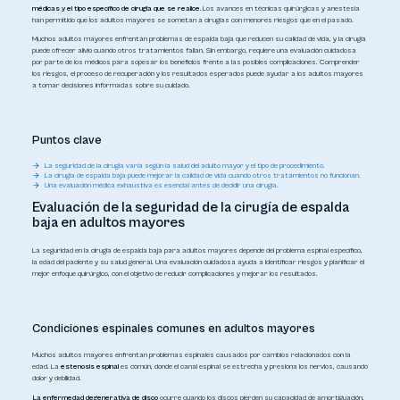
médicas y el tipo específico de cirugía que se realice.
Los avances en técnicas quirúrgicas y anestesia
han permitido que los adultos mayores se sometan a cirugías con menores riesgos que en el pasado.
Muchos adultos mayores enfrentan problemas de espalda baja que reducen su calidad de vida, y la cirugía
puede ofrecer alivio cuando otros tratamientos fallan. Sin embargo, requiere una evaluación cuidadosa
por parte de los médicos para sopesar los beneficios frente a las posibles complicaciones. Comprender
los riesgos, el proceso de recuperación y los resultados esperados puede ayudar a los adultos mayores
a tomar decisiones informadas sobre su cuidado.
Puntos clave
La seguridad de la cirugía varía según la salud del adulto mayor y el tipo de procedimiento.
La cirugía de espalda baja puede mejorar la calidad de vida cuando otros tratamientos no funcionan.
Una evaluación médica exhaustiva es esencial antes de decidir una cirugía.
Evaluación de la seguridad de la cirugía de espalda
baja en adultos mayores
La seguridad en la cirugía de espalda baja para adultos mayores depende del problema espinal específico,
la edad del paciente y su salud general. Una evaluación cuidadosa ayuda a identificar riesgos y planificar el
mejor enfoque quirúrgico, con el objetivo de reducir complicaciones y mejorar los resultados.
Condiciones espinales comunes en adultos mayores
Muchos adultos mayores enfrentan problemas espinales causados por cambios relacionados con la
edad. La
estenosis espinal
es común, donde el canal espinal se estrecha y presiona los nervios, causando
dolor y debilidad.
La enfermedad degenerativa de disco
ocurre cuando los discos pierden su capacidad de amortiguación,