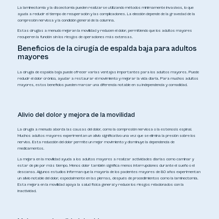
La laminectomía y la discectomía pueden realizarse utilizando métodos mínimamente invasivos, lo que
ayuda a reducir el tiempo de recuperación y las complicaciones. La elección depende de la gravedad de la
compresión nerviosa y la condición general de la columna.
Estas cirugías a menudo mejoran la movilidad y reducen el dolor, permitiendo que los adultos mayores
recuperen la función sin los riesgos de operaciones más extensas.
Beneficios de la cirugía de espalda baja para adultos
mayores
La cirugía de espalda baja puede ofrecer varias ventajas importantes para los adultos mayores. Puede
reducir el dolor crónico, ayudar a restaurar el movimiento y mejorar la vida diaria. Para muchos adultos
mayores, estos beneficios pueden marcar una diferencia notable en su independencia y comodidad.
Alivio del dolor y mejora de la movilidad
La cirugía a menudo aborda las causas del dolor, como la compresión nerviosa o la estenosis espinal.
Muchos adultos mayores experimentan un alivio significativo una vez que se elimina la presión sobre los
nervios. Esta reducción del dolor permite un mejor movimiento y disminuye la dependencia de
medicamentos.
La mejora en la movilidad ayuda a los adultos mayores a realizar actividades diarias como caminar y
estar de pie por más tiempo. Menos dolor también significa menos interrupciones durante el sueño o el
descanso. Algunos estudios informan que la mayoría de los pacientes mayores de 80 años experimentan
un alivio notable del dolor, especialmente en las piernas, después de procedimientos como la laminectomía.
Esta mejora en la movilidad apoya la salud física general y reduce los riesgos relacionados con la
inactividad.