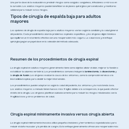
Una parte clave de la evaluación es predecir riesgos como coágulos sanguíneos, infecciones o retraso en
la curación. Los adultos mayores pueden beneficiarse de planes quirúrgicos personalizados y monitoreo
adicional para reducir estos riesgos.
Tipos de cirugía de espalda baja para adultos
mayores
Las opciones de cirugía de espalda baja para adultos mayores varían según la condición y la salud general
del paciente. Cada procedimiento aborda problemas espinales específicos, y los cirujanos eligen técnicas
que equilibran un tratamiento efectivo con una recuperación más segura. La salud ósea y el enfoque
quirúrgico juegan un papel clave en la selección del método adecuado.
Resumen de los procedimientos de cirugía espinal
La cirugía espinal en adultos mayores generalmente tiene como objetivo aliviar el dolor, mejorar la función o
estabilizar la columna vertebral. Los procedimientos comunes incluyen la
laminectomía
, la
discectomía
y
la
cirugía de fusión
. Los cirujanos evalúan la causa de los síntomas, como la compresión nerviosa o la
inestabilidad espinal, para decidir la mejor intervención.
Los procedimientos pueden adaptarse según la salud del paciente, los síntomas y la resistencia ósea.
Los adultos mayores a menudo tienen huesos más frágiles debido a la osteoporosis, lo que puede afectar
el éxito de la cirugía. Los cirujanos planifican cuidadosamente para reducir los riesgos relacionados con la
fragilidad ósea y otros problemas de salud.
Cirugía espinal mínimamente invasiva versus cirugía abierta
La cirugía espinal mínimamente invasiva utiliza pequeñas incisiones y herramientas especializadas para
reducir el daño muscular y la pérdida de sangre. Este enfoque generalmente ofrece una recuperación más