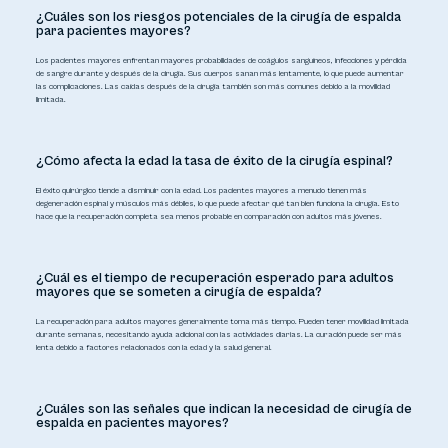
¿Cuáles son los riesgos potenciales de la cirugía de espalda
para pacientes mayores?
Los pacientes mayores enfrentan mayores probabilidades de coágulos sanguíneos, infecciones y pérdida
de sangre durante y después de la cirugía. Sus cuerpos sanan más lentamente, lo que puede aumentar
las complicaciones. Las caídas después de la cirugía también son más comunes debido a la movilidad
limitada.
¿Cómo afecta la edad la tasa de éxito de la cirugía espinal?
El éxito quirúrgico tiende a disminuir con la edad. Los pacientes mayores a menudo tienen más
degeneración espinal y músculos más débiles, lo que puede afectar qué tan bien funciona la cirugía. Esto
hace que la recuperación completa sea menos probable en comparación con adultos más jóvenes.
¿Cuál es el tiempo de recuperación esperado para adultos
mayores que se someten a cirugía de espalda?
La recuperación para adultos mayores generalmente toma más tiempo. Pueden tener movilidad limitada
durante semanas, necesitando ayuda adicional con las actividades diarias. La curación puede ser más
lenta debido a factores relacionados con la edad y la salud general.
¿Cuáles son las señales que indican la necesidad de cirugía de
espalda en pacientes mayores?