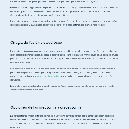
rápida y menos dolor postoperatorio, lo cual es importante para los adultos mayores.
En contraste, la cirugía abierta implica incisiones más grandes y mayor disrupción tisular, pero puede ser
necesaria para casos complejos. La elección depende de la gravedad de la condición espinal, la salud
general del paciente y los objetivos quirúrgicos específicos.
La cirugía mínimamente invasiva se ha vuelto más común en adultos mayores porque reduce los riesgos
de complicaciones y ayuda a los pacientes a regresar a sus actividades diarias más rápido.
Cirugía de fusión y salud ósea
La cirugía de fusión une dos o más vértebras para estabilizar la columna vertebral. Esto puede aliviar el
dolor causado por inestabilidad espinal o degeneración. Para los adultos mayores, la salud ósea es crucial
porque la osteoporosis puede debilitar los huesos, aumentando el riesgo de falla del hardware o fracturas
después de la fusión.
Los médicos a menudo evalúan la densidad ósea antes de la cirugía. A veces, se necesita tratamiento
para la osteoporosis primero para mejorar los resultados quirúrgicos. La cirugía de fusión puede
combinarse con técnicas
mínimamente invasivas
para reducir el tiempo de recuperación y el estrés
quirúrgico.
Los cirujanos personalizan los procedimientos de fusión según la resistencia de los huesos y el nivel de
soporte que necesita la columna.
Opciones de laminectomía y discectomía
La laminectomía implica extirpar parte de la vértebra llamada lámina para aliviar la presión sobre los
nervios espinales. La discectomía elimina el material del disco herniado que presiona los nervios. Ambos
son procedimientos comunes para aliviar el dolor relacionado con los nervios o la debilidad en adultos
mayores.